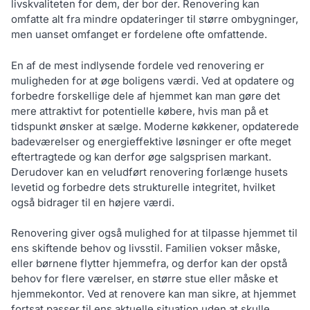
livskvaliteten for dem, der bor der. Renovering kan
omfatte alt fra mindre opdateringer til større ombygninger,
men uanset omfanget er fordelene ofte omfattende.
En af de mest indlysende fordele ved renovering er
muligheden for at øge boligens værdi. Ved at opdatere og
forbedre forskellige dele af hjemmet kan man gøre det
mere attraktivt for potentielle købere, hvis man på et
tidspunkt ønsker at sælge. Moderne køkkener, opdaterede
badeværelser og energieffektive løsninger er ofte meget
eftertragtede og kan derfor øge salgsprisen markant.
Derudover kan en veludført renovering forlænge husets
levetid og forbedre dets strukturelle integritet, hvilket
også bidrager til en højere værdi.
Renovering giver også mulighed for at tilpasse hjemmet til
ens skiftende behov og livsstil. Familien vokser måske,
eller børnene flytter hjemmefra, og derfor kan der opstå
behov for flere værelser, en større stue eller måske et
hjemmekontor. Ved at renovere kan man sikre, at hjemmet
fortsat passer til ens aktuelle situation uden at skulle