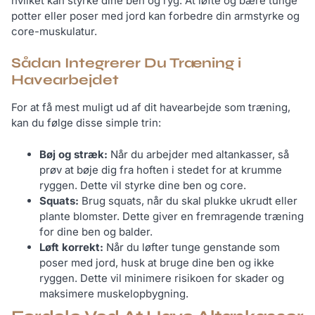
hvilket kan styrke dine ben og ryg. At løfte og bære tunge
potter eller poser med jord kan forbedre din armstyrke og
core-muskulatur.
Sådan Integrerer Du Træning i
Havearbejdet
For at få mest muligt ud af dit havearbejde som træning,
kan du følge disse simple trin:
Bøj og stræk:
Når du arbejder med altankasser, så
prøv at bøje dig fra hoften i stedet for at krumme
ryggen. Dette vil styrke dine ben og core.
Squats:
Brug squats, når du skal plukke ukrudt eller
plante blomster. Dette giver en fremragende træning
for dine ben og balder.
Løft korrekt:
Når du løfter tunge genstande som
poser med jord, husk at bruge dine ben og ikke
ryggen. Dette vil minimere risikoen for skader og
maksimere muskelopbygning.