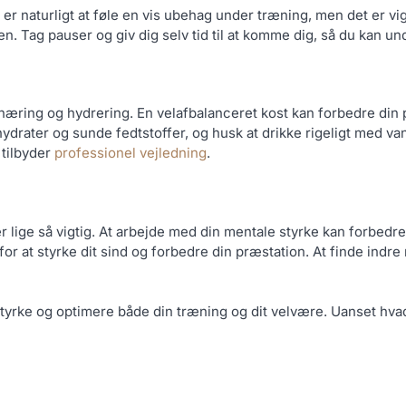
et er naturligt at føle en vis ubehag under træning, men det er v
n. Tag pauser og giv dig selv tid til at komme dig, så du kan u
 ernæring og hydrering. En velafbalanceret kost kan forbedre di
hydrater og sunde fedtstoffer, og husk at drikke rigeligt med va
 tilbyder
professionel vejledning
.
 lige så vigtig. At arbejde med din mentale styrke kan forbedr
for at styrke dit sind og forbedre din præstation. At finde indr
tyrke og optimere både din træning og dit velvære. Uanset hvad 