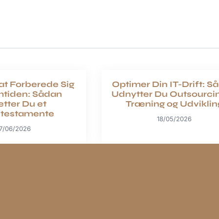
at Forberede Sig
Optimer Din IT-Drift: S
mtiden: Sådan
Udnytter Du Outsourcing
tter Du et
Træning og Udviklin
etestamente
18/05/2026
7/06/2026