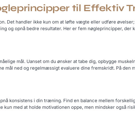
øgleprincipper til Effekti
n. Det handler ikke kun om at løfte vægte eller udføre øvelser; d
ing og opnå bedre resultater. Her er fem nøgleprincipper, der k
 opnåelige mål. Uanset om du ønsker at tabe dig, opbygge muske
 dine mål ned og regelmæssigt evaluere dine fremskridt. På den 
t opnå konsistens i din træning. Find en balance mellem forskel
ikke kun med at holde motivationen oppe, men mindsker også risi