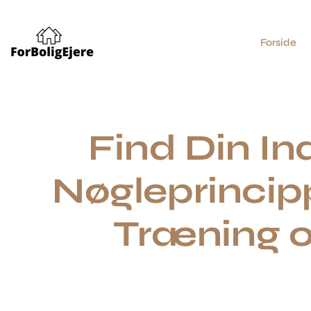
Forside
Find Din In
Nøgleprincipp
Træning 